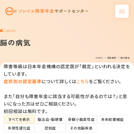
Cases
脳の病気
HOME
受給事例
脳の病気
障害等級は日本年金機構の認定医が「裁定」といわれる決定を
しています。
症状別の認定基準
について詳しくは
こちら
をご覧ください。
また「自分も障害年金に該当する可能性があるのでは？」と思
いになった方はぜひご相談ください。
初回相談は無料です。
すべてを表示
脳出血・脳梗塞
脊髄小脳変性症
多系統萎縮症
多発性硬化症
認知症
その他脳疾患