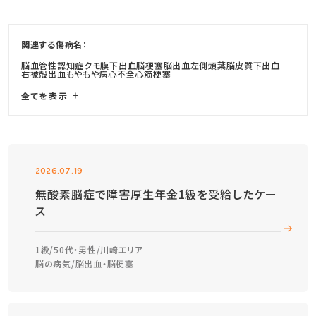
関連する傷病名：
脳血管性認知症
クモ膜下出血
脳梗塞
脳出血
左側頭葉脳皮質下出血
右被殻出血
もやもや病
心不全
心筋梗塞
全てを表示
2026.07.19
無酸素脳症で障害厚生年金1級を受給したケー
ス
1級
50代・男性
川崎エリア
脳の病気
脳出血・脳梗塞