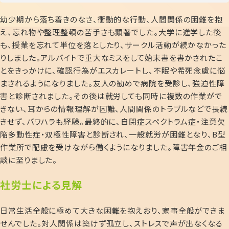
幼少期から落ち着きのなさ、衝動的な行動、人間関係の困難を抱
え、忘れ物や整理整頓の苦手さも顕著でした。大学に進学した後
も、授業を忘れて単位を落としたり、サークル活動が続かなかった
りしました。アルバイトで重大なミスをして始末書を書かされたこ
とをきっかけに、確認行為がエスカレートし、不眠や希死念慮に悩
まされるようになりました。友人の勧めで病院を受診し、強迫性障
害と診断されました。その後は就労しても同時に複数の作業がで
きない、耳からの情報理解が困難、人間関係のトラブルなどで長続
きせず、パワハラも経験。最終的に、自閉症スペクトラム症・注意欠
陥多動性症・双極性障害と診断され、一般就労が困難となり、
B
型
作業所で配慮を受けながら働くようになりました。障害年金のご相
談に至りました。
社労士による見解
日常生活全般に極めて大きな困難を抱えおり、家事全般ができま
せんでした。対人関係は築けず孤立し、ストレスで声が出なくなる