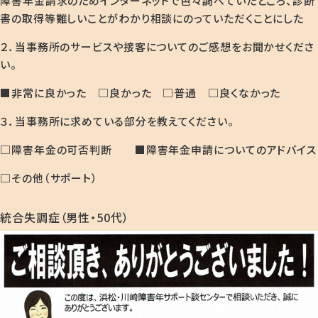
障害年金請求のためインターネットで色々調べていたところ、診断
書の取得等難しいことがわかり相談にのっていただくことにした
２．当事務所のサービスや接客についてのご感想をお聞かせくださ
い。
■非常に良かった □良かった □普通 □良くなかった
３．当事務所に求めている部分を教えてください。
□障害年金の可否判断 ■障害年金申請についてのアドバイス
□その他（サポート）
統合失調症（男性・50代）