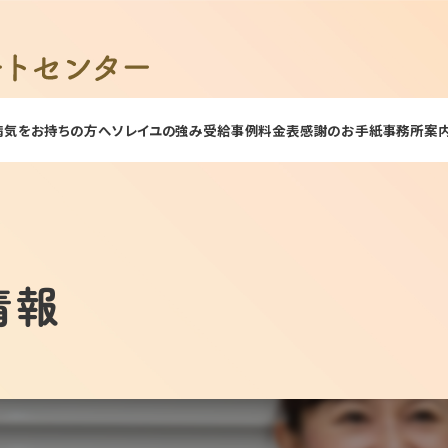
病気をお持ちの方へ
ソレイユの強み
受給事例
料金表
感謝のお手紙
事務所案
情報