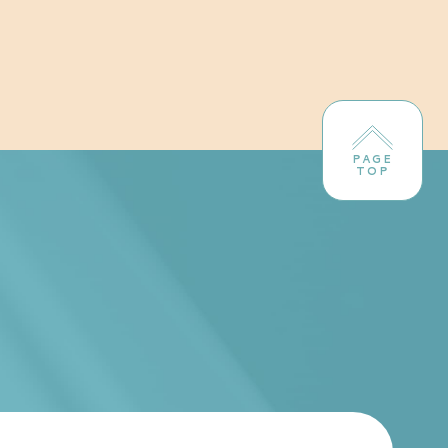
PAGE
TOP
！