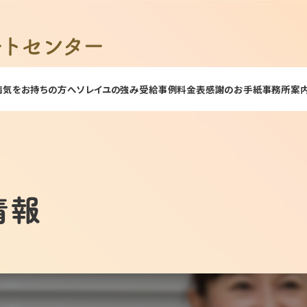
病気をお持ちの方へ
ソレイユの強み
受給事例
料金表
感謝のお手紙
事務所案
情報