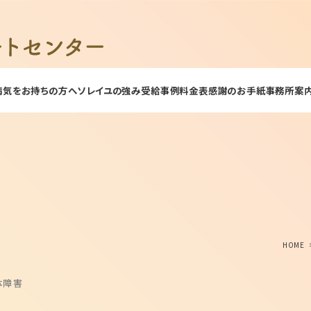
病気をお持ちの方へ
ソレイユの強み
受給事例
料金表
感謝のお手紙
事務所案
HOME
体障害