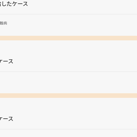
給したケース
難病
ケース
ケース