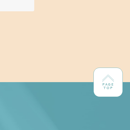
PAGE
TOP
！