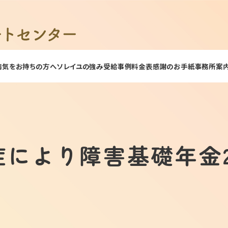
病気をお持ちの方へ
ソレイユの強み
受給事例
料金表
感謝のお手紙
事務所案
症により障害基礎年金