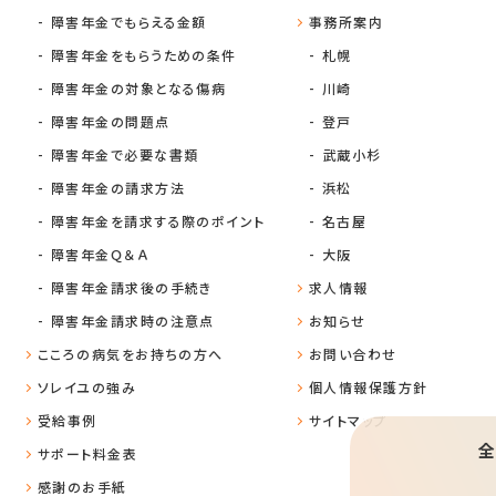
障害年金でもらえる金額
事務所案内
障害年金をもらうための条件
札幌
障害年金の対象となる傷病
川崎
障害年金の問題点
登戸
障害年金で必要な書類
武蔵小杉
障害年金の請求方法
浜松
障害年金を請求する際のポイント
名古屋
障害年金Ｑ＆Ａ
大阪
障害年金請求後の手続き
求人情報
障害年金請求時の注意点
お知らせ
こころの病気をお持ちの方へ
お問い合わせ
ソレイユの強み
個人情報保護方針
受給事例
サイトマップ
全
サポート料金表
感謝のお手紙