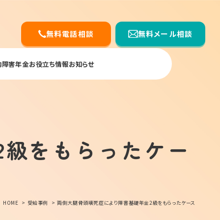
無料電話相談
無料メール相談
内
障害年金お役立ち情報
お知らせ
2級をもらったケー
HOME
受給事例
両側大腿骨頭壊死症により障害基礎年金2級をもらったケース