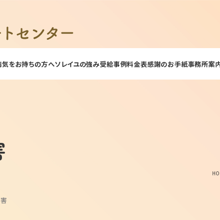
病気をお持ちの方へ
ソレイユの強み
受給事例
料金表
感謝のお手紙
事務所案
害
HO
障害