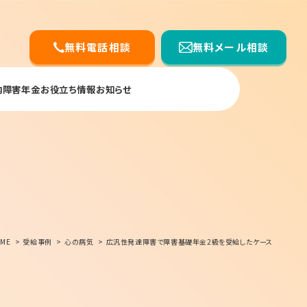
無料電話相談
無料メール相談
内
障害年金お役立ち情報
お知らせ
ME
受給事例
心の病気
広汎性発達障害で障害基礎年金2級を受給したケース