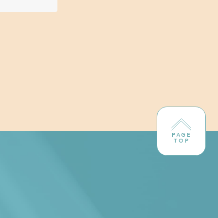
PAGE
TOP
！