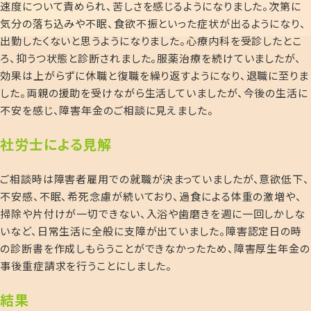
速度について責められ、苦しさを感じるようになりました。次第に
気分の落ち込みや不眠、食欲不振といった症状が出るようになり、
出勤したくないと思うようになりました。心療内科を受診したとこ
ろ、抑うつ状態と診断されました。服薬治療を続けていましたが、
効果は上がらずに休職と復職を繰り返すようになり、退職に至りま
した。両親の援助を受けながら生活していましたが、今後の生活に
不安を感じ、障害年金のご相談に見えました。
社労士による見解
ご相談時は障害者雇用での就職が決まっていましたが、意欲低下、
不安感、不眠、希死念慮が続いており、過食による体重の激増や、
掃除や片付けが一切できない、入浴や歯磨きを週に一回しかしな
いなど、日常生活に全般に支障が出ていました。障害認定日の時
の診断書を作成しもらうことができなかったため、障害厚生年金の
事後重症請求を行うことにしました。
結果