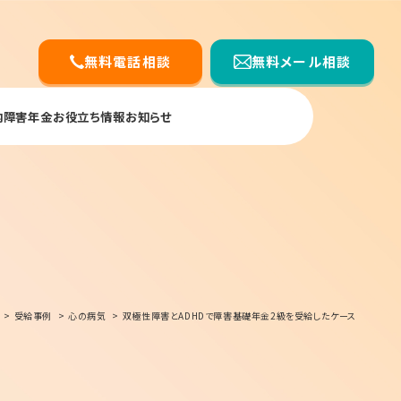
無料電話相談
無料メール相談
内
障害年金お役立ち情報
お知らせ
受給事例
心の病気
双極性障害とADHDで障害基礎年金2級を受給したケース