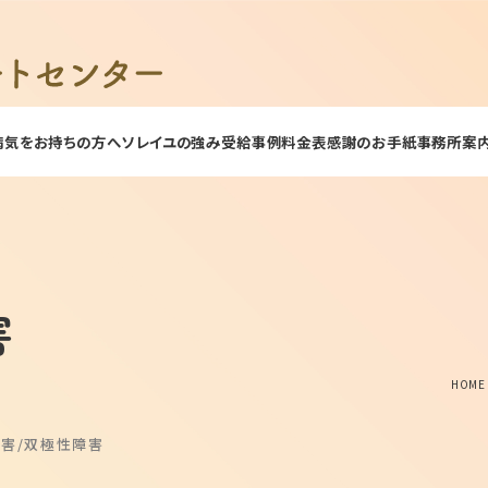
病気をお持ちの方へ
ソレイユの強み
受給事例
料金表
感謝のお手紙
事務所案
害
HOME
障害
双極性障害