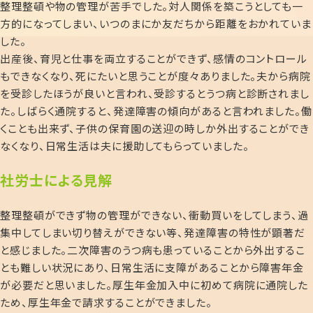
整理整頓や物の管理が苦手でした。対人関係を築こうとしても一
方的になってしまい、いつのまにか友だちから距離をおかれていま
した。
出産後、育児と仕事を両立することができず、感情のコントロール
もできなくなり、死にたいと思うことが度々ありました。夫から病院
を受診したほうが良いと言われ、受診するとうつ病と診断されまし
た。しばらく通院すると、発達障害の傾向があると言われました。働
くことも出来ず、子供の保育園の送迎の時しか外出することができ
なくなり、日常生活は夫に援助してもらっていました。
社
労士による見解
整理整頓ができず物の管理ができない、衝動買いをしてしまう、過
集中してしまい切り替えができない等、発達障害の特性が顕著だ
と感じました。二次障害のうつ病も患っていることから外出するこ
とも難しい状況にあり、日常生活に支障があることから障害年金
が必要だと思いました。厚生年金加入中に初めて病院に通院した
ため、厚生年金で請求することができました。