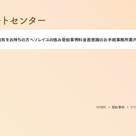
病気をお持ちの方へ
ソレイユの強み
受給事例
料金表
感謝のお手紙
事務所案
HOME
受給事例
うつ