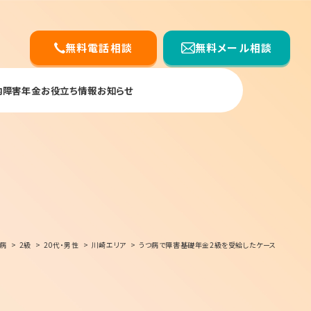
無料電話相談
無料メール相談
内
障害年金お役立ち情報
お知らせ
病
2級
20代・男性
川崎エリア
うつ病で障害基礎年金2級を受給したケース