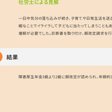
社労士による見解
一日中気分の落ち込みが続き、子育てや日常生活を送
細なことでイライラして子どもに当たってしまうことも
増額が必要でした。診断書を取り付け、額改定請求を行
結果
障害厚生年金
3
級より
2
級に額改定が認められ、年額約