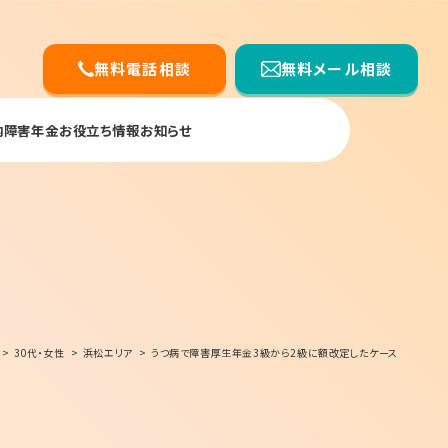
無料電話相談
無料メール相談
内
障害年金お役立ち情報
お知らせ
30代・女性
浜松エリア
うつ病で障害厚生年金3級から2級に額改定したケース