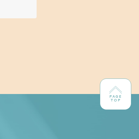
PAGE
TOP
！