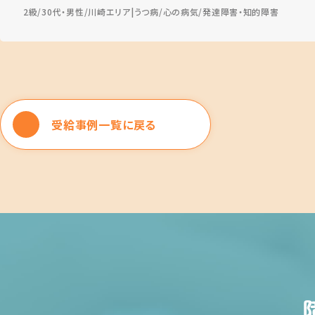
2級
30代・男性
川崎エリア
うつ病
心の病気
発達障害・知的障害
受給事例一覧に戻る