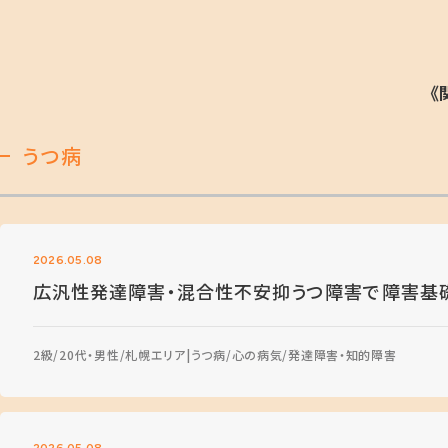
《
うつ病
2026.05.08
広汎性発達障害・混合性不安抑うつ障害で障害基
2級
20代・男性
札幌エリア
うつ病
心の病気
発達障害・知的障害
2026.05.08