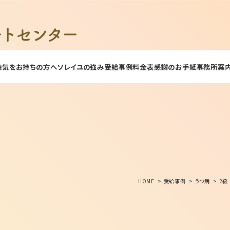
病気をお持ちの方へ
ソレイユの強み
受給事例
料金表
感謝のお手紙
事務所案
HOME
受給事例
うつ病
2級