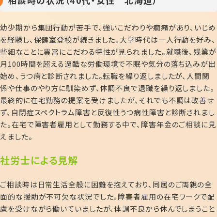
相談時の状況（40代・女性 北海道）
幼少期から集団行動が苦手で、強いこだわりや癇癪があり、いじめ
を経験し、保健室登校が続きました。大学時代は一人行動を好み、
些細なことに異常にこだわる特性が見られました。就職後、残業が
月100時間を超える過酷な労働環境で不眠や気分の落ち込みが出
始め、うつ病と診断されました。転職を繰り返しましたが、人間関
係や仕事のやり方に馴染めず、体調不良で退職を繰り返しました。
最終的に在宅勤務の提案を受けましたが、それでも不調は改善せ
ず、自閉症スペクトラム障害と反復性うつ病性障害と診断されまし
た。在宅で障害者雇用として勤務する中で、障害年金のご相談に見
えました。
社労士による見解
ご相談時は日常生活全般に困難を抱えており、同居のご両親の全
面的な援助が不可欠な状況でした。障害者雇用の在宅ワークで配
慮を受けながら働いていましたが、体調不良から休んでしまうこと