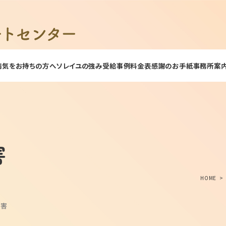
病気をお持ちの方へ
ソレイユの強み
受給事例
料金表
感謝のお手紙
事務所案
害
HOME
障害