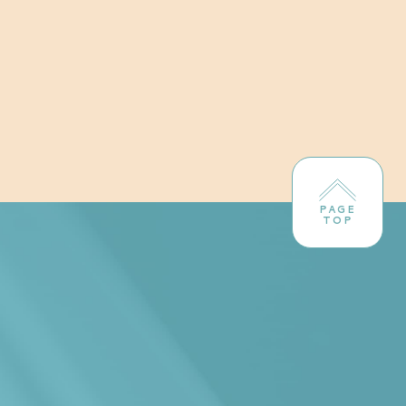
PAGE
TOP
！