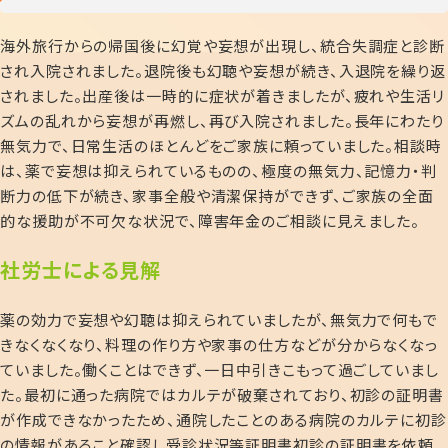
海外旅行からの帰国後に幻覚や妄想が出現し、統合失調症と診断
され入院されました。退院後も幻聴や妄想が続き、入退院を繰り返
されました。出産後は一時的に症状が着きましたが、疲れや生活リ
ズムの乱れから妄想が再燃し、再び入院されました。長年にわたり
無気力で、日常生活のほとんどをご家族に頼っていました。相談時
は、薬で妄想は抑えられているものの、極度の無気力、記憶力・判
断力の低下が続き、家事全般や清潔保持ができず、ご家族の全面
的な援助が不可欠な状況で、障害年金のご相談に見えました。
社労士による見解
薬の効力で妄想や幻聴は抑えられていましたが、無気力で何もで
きなくなくなり、料理の作り方や家事の仕方などが分からなくなっ
ていました。働くことはできず、一日中引きこもって過ごしていまし
た。最初に通った病院ではカルテが破棄されており、初診の証明書
が作成できなかったため、通院したことのある病院のカルテに初診
の情報があること確認し受診状況等証明書初診の証明書を依頼