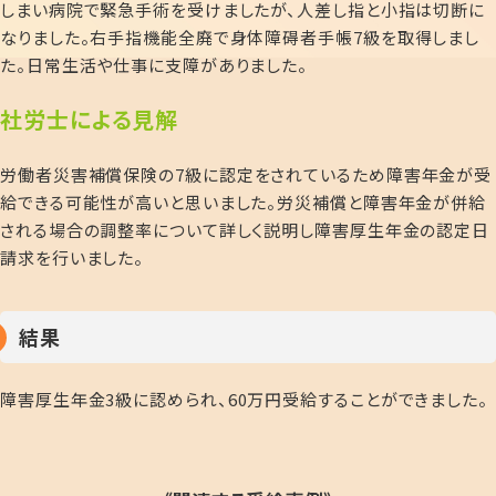
しまい病院で緊急手術を受けましたが、人差し指と小指は切断に
なりました。右手指機能全廃で身体障碍者手帳
7
級を取得しまし
た。日常生活や仕事に支障がありました。
社
労士による見解
労働者災害補償保険の
7
級に認定をされているため障害年金が受
給できる可能性が高いと思いました。労災補償と障害年金が併給
される場合の調整率について詳しく説明し障害厚生年金の認定日
請求を行いました。
結果
障害厚生年金
3
級に認められ、
60
万円受給することができました。