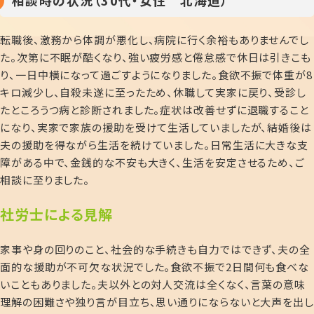
相談時の状況（30代・女性 北海道）
転職後、激務から体調が悪化し、病院に行く余裕もありませんでし
た。次第に不眠が酷くなり、強い疲労感と倦怠感で休日は引きこも
り、一日中横になって過ごすようになりました。食欲不振で体重が8
キロ減少し、自殺未遂に至ったため、休職して実家に戻り、受診し
たところうつ病と診断されました。症状は改善せずに退職すること
になり、実家で家族の援助を受けて生活していましたが、結婚後は
夫の援助を得ながら生活を続けていました。日常生活に大きな支
障がある中で、金銭的な不安も大きく、生活を安定させるため、ご
相談に至りました。
社労士による見解
家事や身の回りのこと、社会的な手続きも自力ではできず、夫の全
面的な援助が不可欠な状況でした。食欲不振で2日間何も食べな
いこともありました。夫以外との対人交流は全くなく、言葉の意味
理解の困難さや独り言が目立ち、思い通りにならないと大声を出し