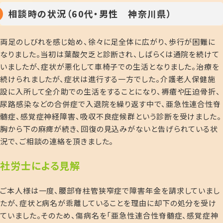
相談時の状況（60代・男性 神奈川県）
両足のしびれを感じ始め、徐々に足全体に広がり、歩行が困難に
なりました。当初は葉酸欠乏と診断され、しばらくは通院を続けて
いましたが、症状が悪化して車椅子での生活となりました。治療を
続けられましたが、症状は進行する一方でした。介護老人保健施
設に入所して全介助での生活をすることになり、褥瘡や圧迫骨折、
尿路感染などの合併症で入退院を繰り返す中で、亜急性連合性脊
髄症、感覚症神経障害、吸収不良症候群という診断を受けました。
胸から下の麻痺が続き、回復の見込みがないと告げられている状
況で、ご相談の連絡を頂きました。
社労士による見解
ご本人様は一度、腰部脊柱管狭窄症で障害年金を請求していまし
たが、症状と病名が乖離していることを理由に却下の処分を受け
ていました。そのため、傷病名を「亜急性連合性脊髄症、感覚症神