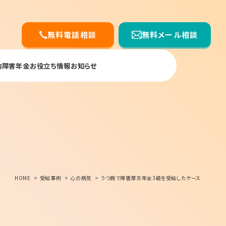
無料電話相談
無料メール相談
内
障害年金お役立ち情報
お知らせ
HOME
受給事例
心の病気
うつ病で障害厚生年金3級を受給したケース