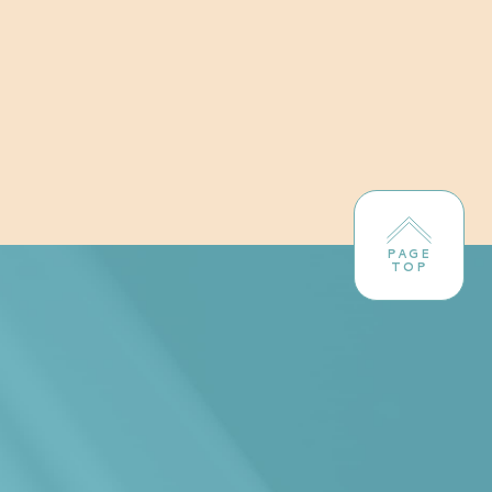
PAGE
TOP
！