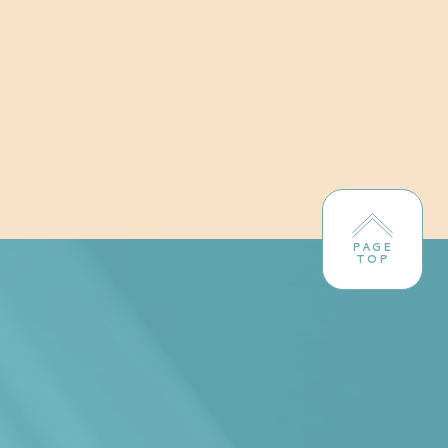
PAGE
TOP
！