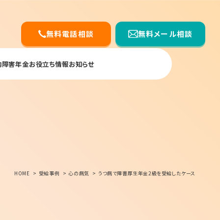
無料電話相談
無料メール相談
内
障害年金お役立ち情報
お知らせ
HOME
受給事例
心の病気
うつ病で障害厚生年金2級を受給したケース