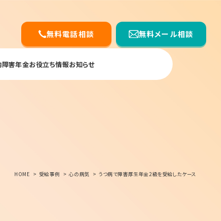
無料電話相談
無料メール相談
内
障害年金お役立ち情報
お知らせ
HOME
受給事例
心の病気
うつ病で障害厚生年金2級を受給したケース