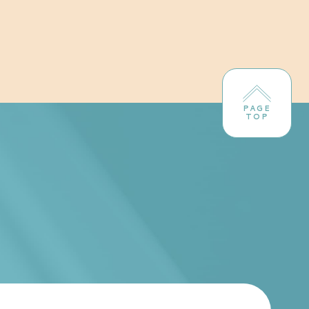
PAGE
TOP
！